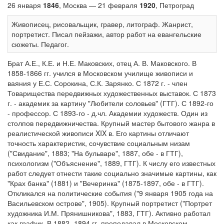
26 января
1846
, Москва — 21 февраля
1920
, Петроград
Живописец, рисовальщик, гравер, литограф. Жанрист,
портретист. Писал пейзажи, автор работ на евангельские
сюжеты. Педагог.
Брат А.Е., К.Е. и Н.Е. Маковских, отец А. В. Маковского. В
1858-1866 гг. учился в Московском училище живописи и
ваяния у Е.С. Сорокина, С.К. Зарянко. С 1872 г. - член
Товарищества передвижных художественных выставок. С 1873
г. - академик за картину "Любители соловьев" (ГТГ). С 1892-го
- профессор. С 1893-го - д.чл. Академии художеств. Один из
столпов передвижничества. Крупный мастер бытового жанра в
реалистической живописи XIX в. Его картины отличают
точность характеристик, сочувствие социальным низам
("Свидание", 1883; "На бульваре", 1887, обе - в ГТГ),
психологизм ("Объяснение", 1889, ГТГ). К числу его известных
работ следует отнести такие социально значимые картины, как
"Крах банка" (1881) и "Вечеринка" (1875-1897, обе - в ГТГ).
Откликался на политические события ("9 января 1905 года на
Васильевском острове", 1905). Крупный портретист ("Портрет
художника И.М. Прянишникова", 1883, ГТГ). Активно работал
как график. В 1882- 1894 гг. преподавал в Московском