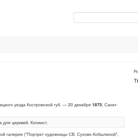
Р
Т
ицкого уезда Костромской губ. — 20 декабря
1875
, Санкт-
а для церквей. Копиист.
кой галерее ("Портрет художницы СВ. Сухово-Кобылиной",