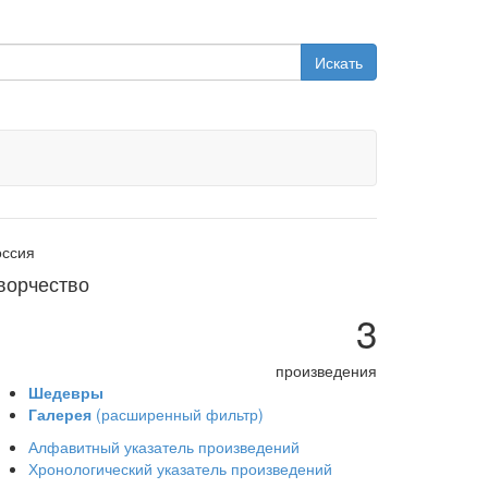
Искать
оссия
ворчество
3
произведения
Шедевры
Галерея
(расширенный фильтр)
Алфавитный указатель произведений
Хронологический указатель произведений