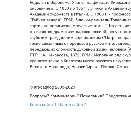
Родился в Воронеже. Учился на физмате Киевского
рисованием. С 1850 по 1857 г. учился в Академии ху
Академии художеств в Италии. С 1863 г. - профессо
"Тайная вечеря", ГРМ). Член-учредитель Товарище
картин на религиозно-этические темы ("Что есть ис
отличаются драматизмом, экспрессией, несут проте
глубоким гражданским содержанием ("Петр I допраш
тесно связанным с передовой русской интеллигенци
передающих сложность духовной жизни человека (А.
ГТГ; НА. Некрасова, 1872, ГРМ). Исполнил ряд ску
хранятся также в Киевском музее русского искусств
Великого Новгорода, Новосибирска, Пскова, Смолен
© art-catalog 2003-2020
Вопросы? Комментарии? Пожелания? Предложени
Карта сайта 1
|
Карта сайта 2