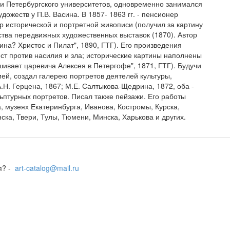
 и Петербургского университетов, одновременно занимался
дожеств у П.В. Васина. В 1857- 1863 гг. - пенсионер
р исторической и портретной живописи (получил за картину
ства передвижных художественных выставок (1870). Автор
тина? Христос и Пилат", 1890, ГТГ). Его произведения
ст против насилия и зла; исторические картины наполнены
ивает царевича Алексея в Петергофе", 1871, ГТГ). Будучи
ей, создал галерею портретов деятелей культуры,
Н. Герцена, 1867; М.Е. Салтыкова-Щедрина, 1872, оба -
льптурных портретов. Писал также пейзажи. Его работы
а, музеях Екатеринбурга, Иванова, Костромы, Курска,
ска, Твери, Тулы, Тюмени, Минска, Харькова и других.
я? -
art-catalog@mail.ru