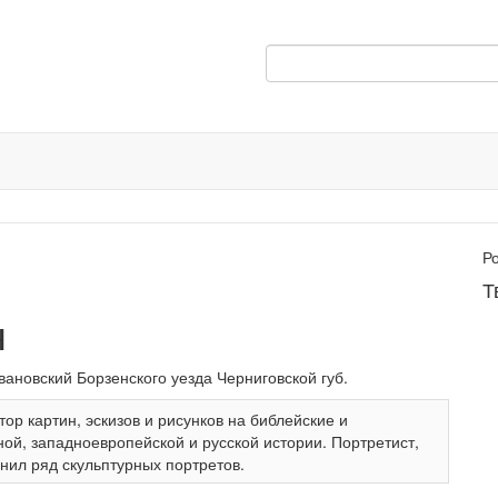
Р
Т
ч
Ивановский Борзенского уезда Черниговской губ.
р картин, эскизов и рисунков на библейские и
ной, западноевропейской и русской истории. Портретист,
нил ряд скульптурных портретов.