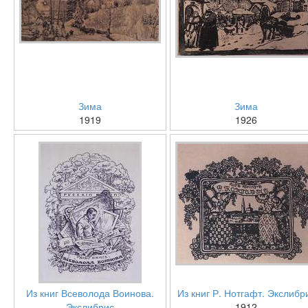
Зима
Зима
1919
1926
Из книг Всеволода Воинова.
Из книг Р. Нотгафт. Экслибр
Экслибрис
1912