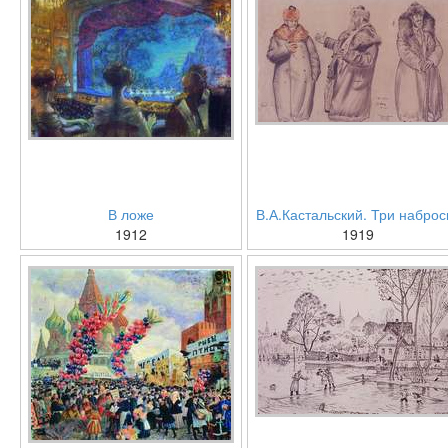
В ложе
В.А.Кастальский. Три наброс
1912
1919