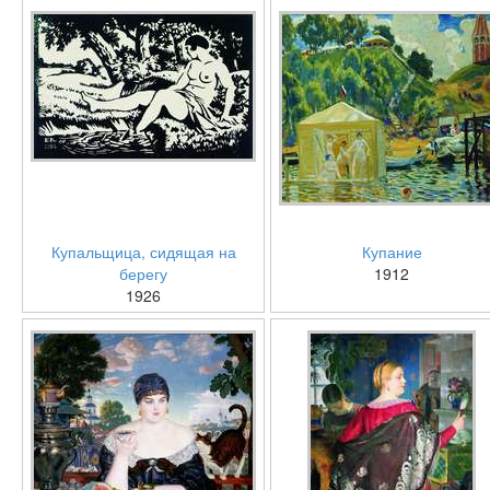
Купальщица, сидящая на
Купание
берегу
1912
1926