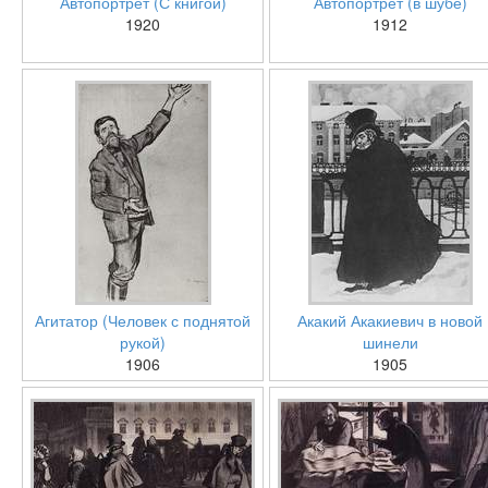
Автопортрет (С книгой)
Автопортрет (в шубе)
1920
1912
Агитатор (Человек с поднятой
Акакий Акакиевич в новой
рукой)
шинели
1906
1905