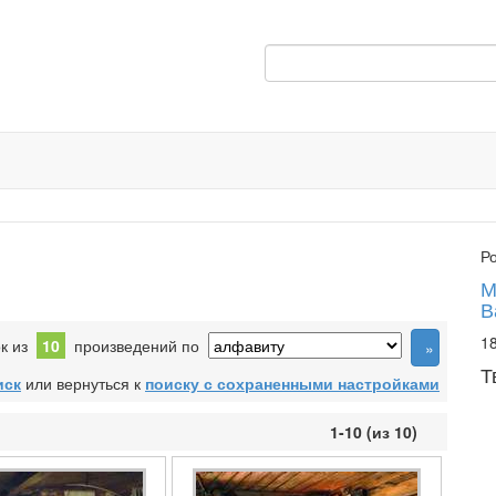
Р
М
В
18
ок из
10
произведений по
Т
иск
или вернуться к
поиску с сохраненными настройками
1-10 (из 10)