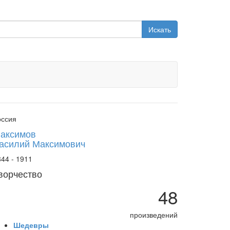
Искать
оссия
аксимов
асилий Максимович
44 - 1911
ворчество
48
произведений
Шедевры