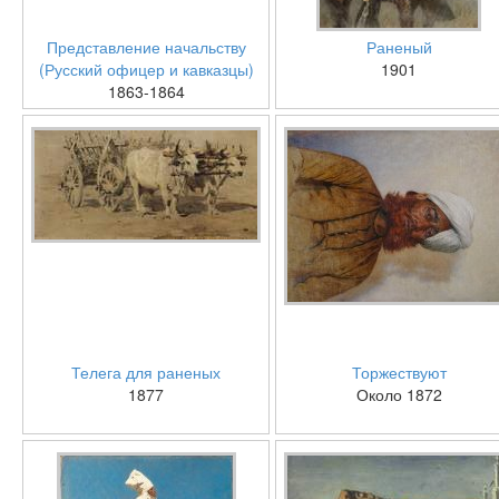
Представление начальству
Раненый
(Русский офицер и кавказцы)
1901
1863-1864
Телега для раненых
Торжествуют
1877
Около 1872