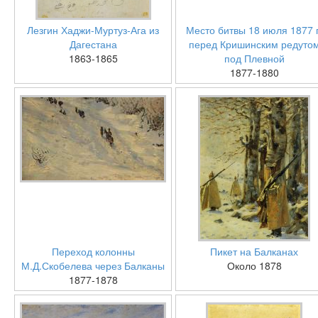
Лезгин Хаджи-Муртуз-Ага из
Место битвы 18 июля 1877 г
Дагестана
перед Кришинским редуто
1863-1865
под Плевной
1877-1880
Переход колонны
Пикет на Балканах
М.Д.Скобелева через Балканы
Около 1878
1877-1878