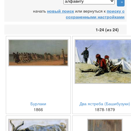
начать
новый поиск
или вернуться к
поиску с
сохраненными настройками
1-24 (из 24)
Бурлаки
Два ястреба (Башибузуки)
1866
1878-1879