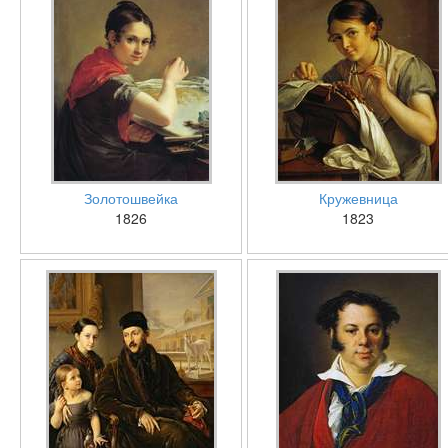
Золотошвейка
Кружевница
1826
1823