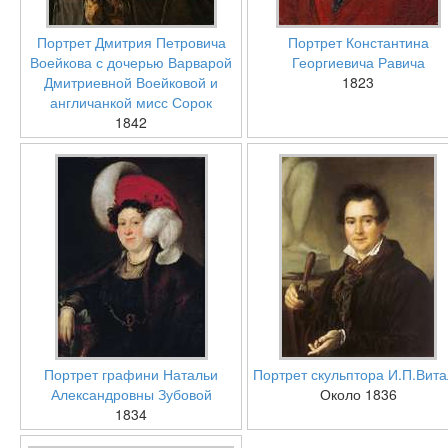
Портрет Дмитрия Петровича
Портрет Константина
Воейкова с дочерью Варварой
Георгиевича Равича
Дмитриевной Воейковой и
1823
англичанкой мисс Сорок
1842
Портрет графини Натальи
Портрет скульптора И.П.Вит
Александровны Зубовой
Около 1836
1834