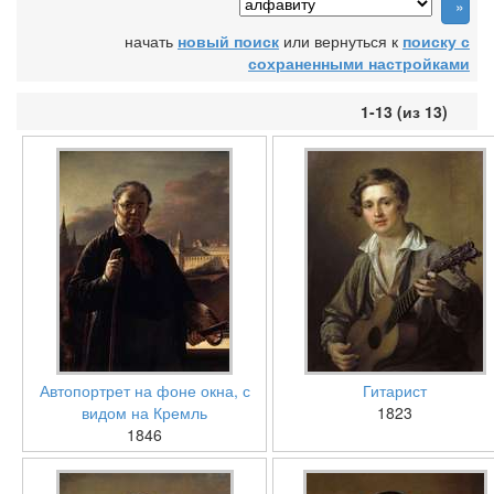
начать
новый поиск
или вернуться к
поиску с
сохраненными настройками
1-13 (из 13)
Автопортрет на фоне окна, с
Гитарист
видом на Кремль
1823
1846