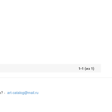
1-1 (из 1)
я? -
art-catalog@mail.ru