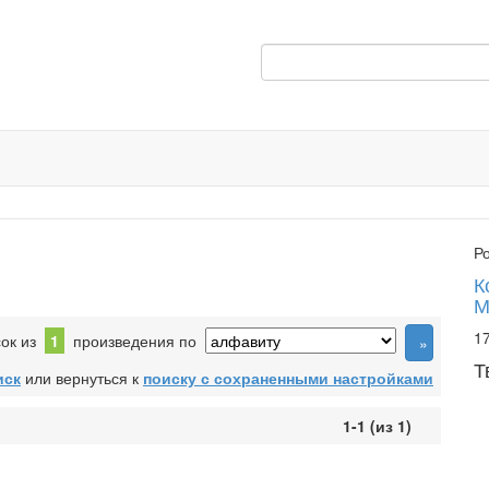
Р
К
М
17
сок из
1
произведения по
Т
иск
или вернуться к
поиску с сохраненными настройками
1-1 (из 1)