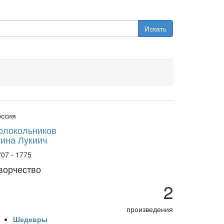
Искать
оссия
олокольников
ина Лукиич
07 - 1775
ворчество
2
произведения
Шедевры