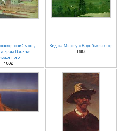
оскворецкий мост,
Вид на Москву с Воробьевых гор
 и храм Василия
1882
лаженного
1882