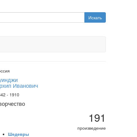
Искать
оссия
уинджи
рхип Иванович
42 - 1910
ворчество
191
произведение
Шедевры