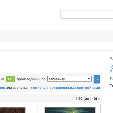
Р
К
А
18
к из
110
произведений по
Т
иск
или вернуться к
поиску с сохраненными настройками
1-90 (из 110)
»