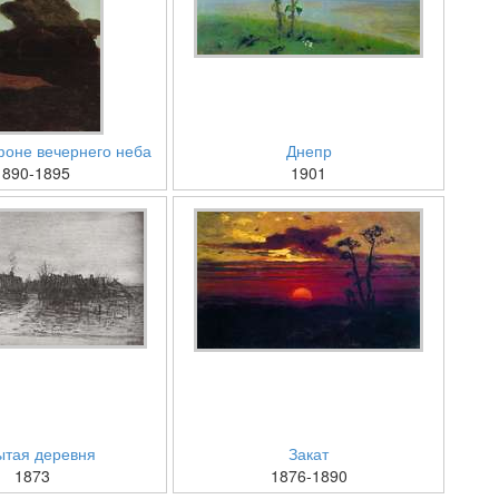
фоне вечернего неба
Днепр
1890-1895
1901
ытая деревня
Закат
1873
1876-1890