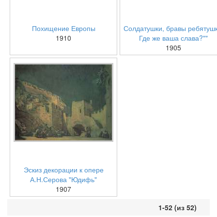
Похищение Европы
Солдатушки, бравы ребятушк
1910
Где же ваша слава?""
1905
Эскиз декорации к опере
А.Н.Серова "Юдифь"
1907
1-52 (из 52)