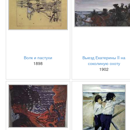
Волк и пастухи
Выезд Екатерины II на
1898
соколиную охоту
1902