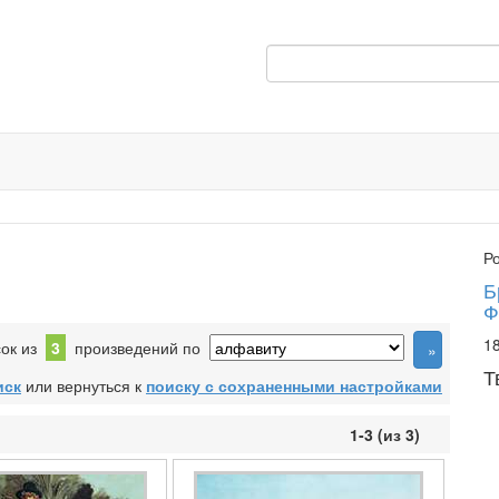
Р
Б
Ф
18
сок из
3
произведений по
Т
иск
или вернуться к
поиску с сохраненными настройками
1-3 (из 3)