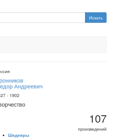
Искать
оссия
ронников
едор Андреевич
27 - 1902
ворчество
107
произведений
Шедевры