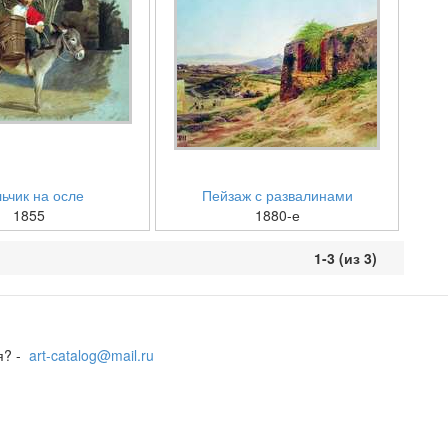
ьчик на осле
Пейзаж с развалинами
1855
1880-е
1-3 (из 3)
я? -
art-catalog@mail.ru