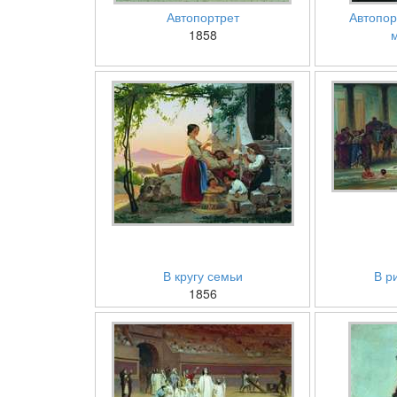
Автопортрет
Автопор
1858
В кругу семьи
В р
1856