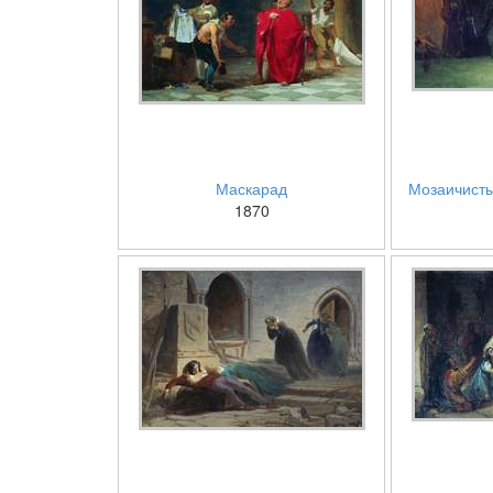
Маскарад
Мозаичисты
1870