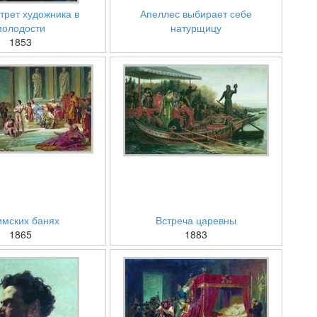
трет художника в
Апеллес выбирает себе
молодости
натурщицу
1853
имских банях
Встреча царевны
1865
1883