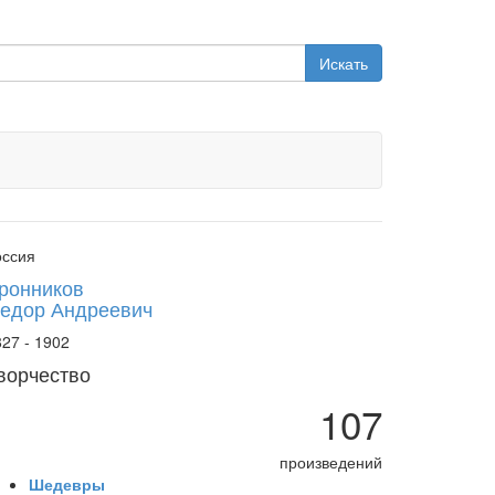
Искать
оссия
ронников
едор Андреевич
27 - 1902
ворчество
107
произведений
Шедевры