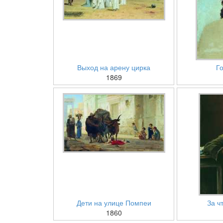
Выход на арену цирка
Г
1869
Дети на улице Помпеи
За ч
1860