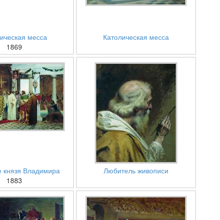
ическая месса
Католическая месса
1869
 князя Владимира
Любитель живописи
1883