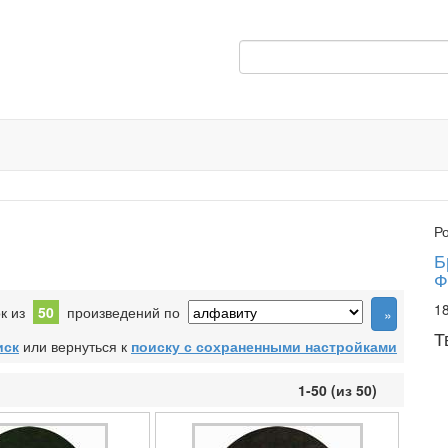
Р
Б
Ф
18
ок из
50
произведений по
Т
иск
или вернуться к
поиску с сохраненными настройками
1-50 (из 50)