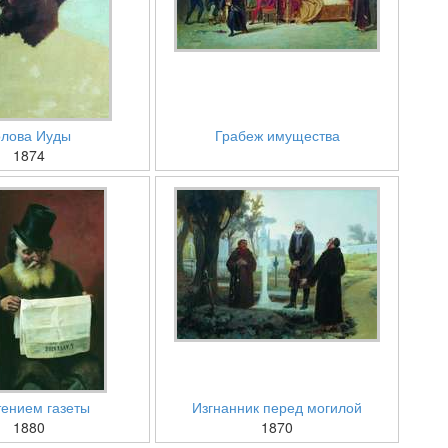
олова Иуды
Грабеж имущества
1874
тением газеты
Изгнанник перед могилой
1880
1870