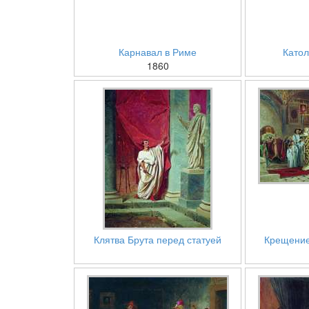
Карнавал в Риме
Катол
1860
Клятва Брута перед статуей
Крещение