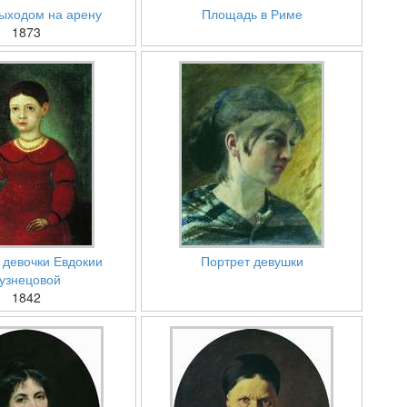
ыходом на арену
Площадь в Риме
1873
 девочки Евдокии
Портрет девушки
узнецовой
1842