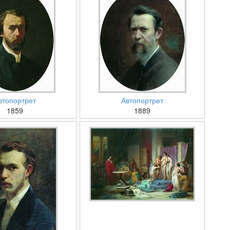
втопортрет
Автопортрет
1859
1889