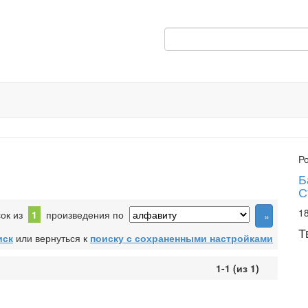
Р
Б
С
18
сок из
1
произведения по
Т
иск
или вернуться к
поиску с сохраненными настройками
1-1 (из 1)