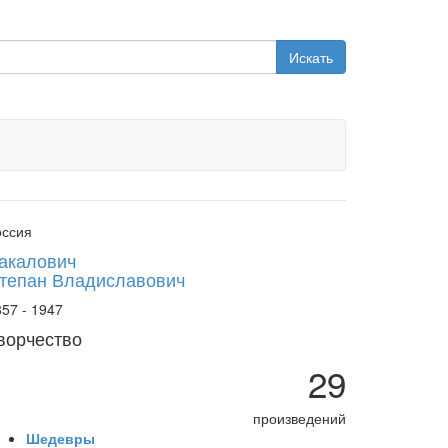
Искать
оссия
акалович
тепан Владиславович
57 - 1947
ворчество
29
произведений
Шедевры