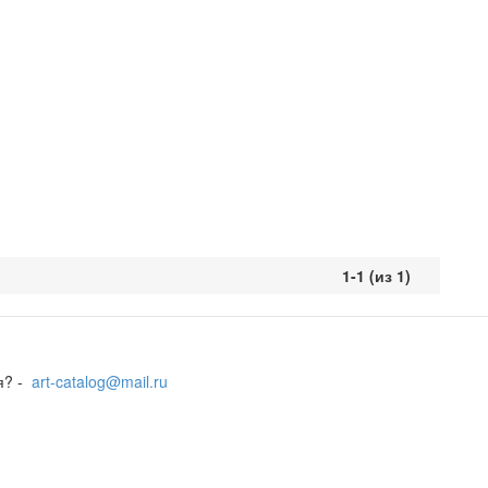
1-1 (из 1)
я? -
art-catalog@mail.ru