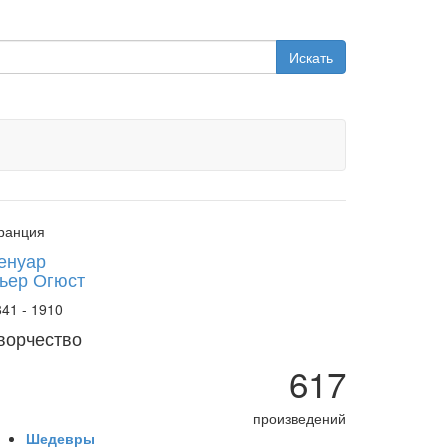
Искать
ранция
енуар
ьер Огюст
41 - 1910
ворчество
617
произведений
Шедевры