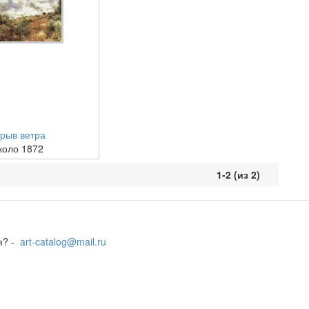
рыв ветра
коло 1872
1-2 (из 2)
я? -
art-catalog@mail.ru