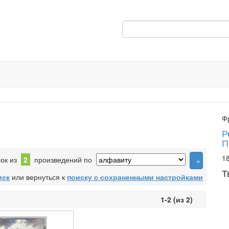
Ф
Р
П
18
сок из
2
произведений по
Т
иск
или вернуться к
поиску с сохраненными настройками
1-2 (из 2)