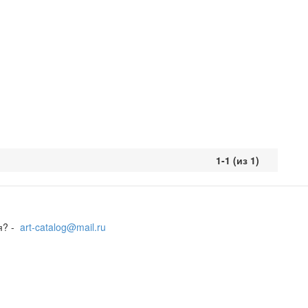
1-1 (из 1)
я? -
art-catalog@mail.ru