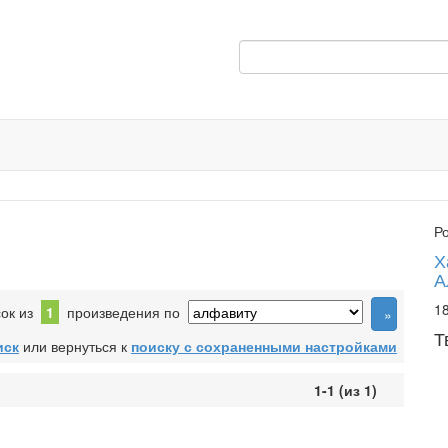
Р
Х
А
18
сок из
1
произведения по
Т
иск
или вернуться к
поиску с сохраненными настройками
1-1 (из 1)