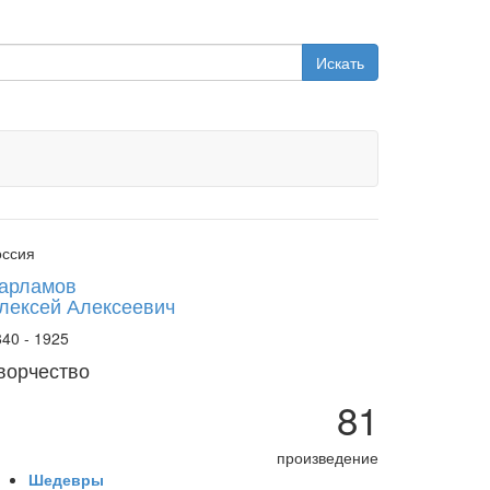
Искать
оссия
арламов
лексей Алексеевич
40 - 1925
ворчество
81
произведение
Шедевры