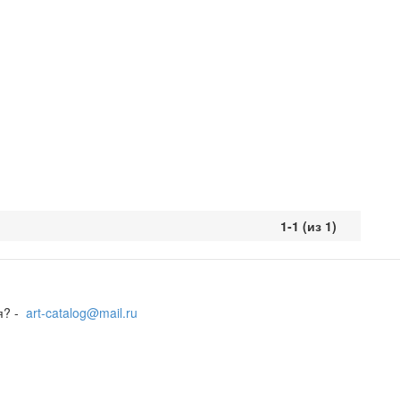
1-1 (из 1)
я? -
art-catalog@mail.ru