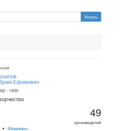
Искать
оссия
рхипов
брам Ефимович
62 - 1930
ворчество
49
произведений
Шедевры