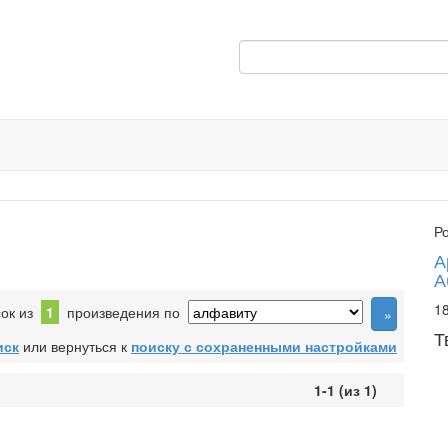
Р
А
А
18
сок из
1
произведения по
Т
иск
или вернуться к
поиску с сохраненными настройками
1-1 (из 1)