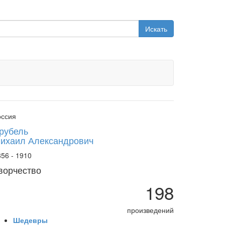
Искать
оссия
рубель
ихаил Александрович
56 - 1910
ворчество
198
произведений
Шедевры