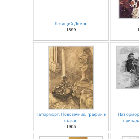
Летящий Демон
1899
Натюрморт. Подсвечник, графин и
Натюрмор
стакан
принад
1905