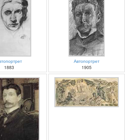
втопортрет
Автопортрет
1883
1905