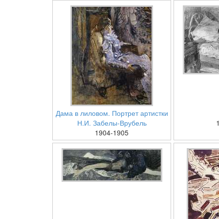
Дама в лиловом. Портрет артистки
Н.И. Забелы-Врубель
1904-1905