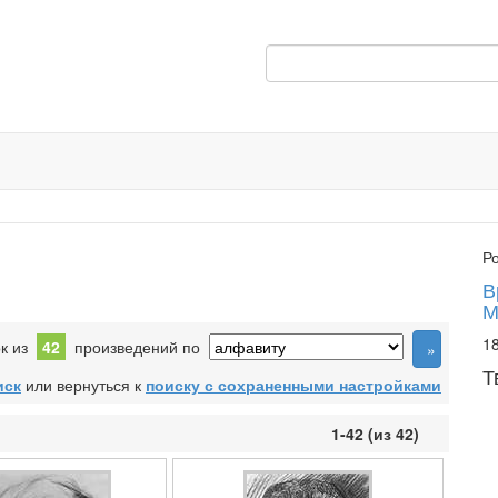
Р
В
М
18
ок из
42
произведений по
Т
иск
или вернуться к
поиску с сохраненными настройками
1-42 (из 42)