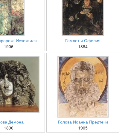
пророка Иезекииля
Гамлет и Офелия
1906
1884
лова Демона
Голова Иоанна Предтечи
1890
1905