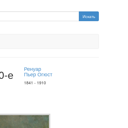
Искать
Ренуар
0-е
Пьер Огюст
1841 - 1910