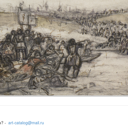
я? -
art-catalog@mail.ru