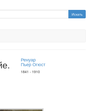
Искать
Ренуар
йе.
Пьер Огюст
1841 - 1910