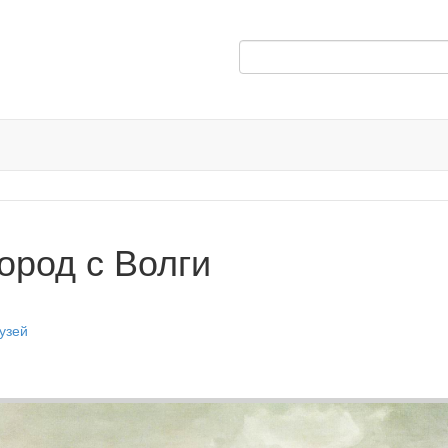
ород с Волги
узей