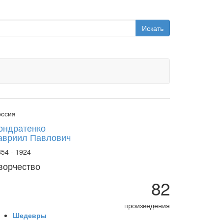
Искать
оссия
ондратенко
авриил Павлович
54 - 1924
ворчество
82
произведения
Шедевры