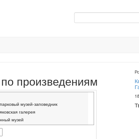
Р
 по произведениям
К
Г
18
-парковый музей-заповедник
Т
яковская галерея
енный музей
ий музей
венный музей, Ужгород