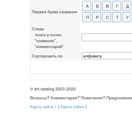
Иркутский областной х
Национальный художес
Первая буква названия
Нижегородский художе
Николаевский художест
Слова
Омский музей изобрази
поиск в полях
"название",
Пензенская картинная 
"комментарий"
Переславль-Залесский
Художественный музей 
Сортировать по
Центральный музей муз
© art-catalog 2003-2020
Вопросы? Комментарии? Пожелания? Предложени
Карта сайта 1
|
Карта сайта 2