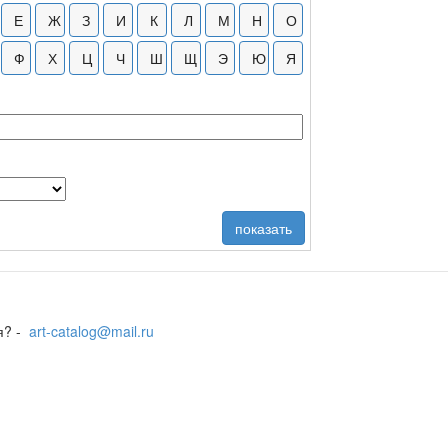
удожественный музей
твенный музей Украины, Киев
ственный музей
венный музей, Украина
тельных искусств
галерея
 музей-заповедник
им. М. Туганова, Владикавказ
ыкальной культуры им. М.И.Глинки
я? -
art-catalog@mail.ru