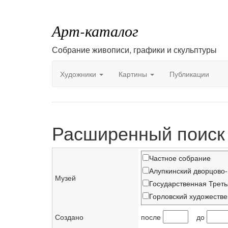
Арт-каталог
Собрание живописи, графики и скульптуры
Художники
Картины
Публикации
Расширенный поиск
Частное собрание
Алупкинский дворцово
Музей
Государственная Треть
Горловский художеств
Государственный Русск
Создано
после
до
Закарпатский художест