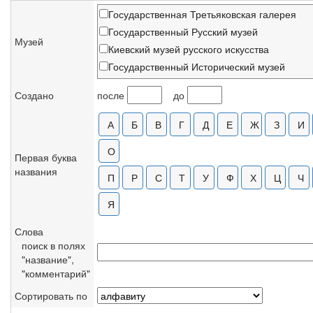
Государственная Третьяковская галерея
Государственный Русский музей
Музей
Киевский музей русского искусства
Государственный Исторический музей
Николаевский художественный музей, Укра
Создано
после
до
Музей изобразительных искусств Республик
Центральный музей музыкальной культуры 
Частное собрание
Бердянский художественный музей, Украин
Первая буква
названия
Вятский художественный музей, Киров
Горловский художественный музей
Иркутский областной художественный музе
Калужский областной художественный музе
Слова
Костромской художественный музей-запове
поиск в полях
Львовская галерея искусств, Украина
"название",
"комментарий"
Московский центр искусств
Национальная галерея Армении
Сортировать по
Нижегородский художественный музей