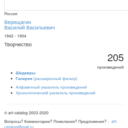
Нижнетагильский музей изобразительных ис
Россия
Одесский художественный музей
Омский музей изобразительных искусств
Верещагин
Василий Васильевич
Рыбинский музей-заповедник
Саратовский художественный музей
1842 - 1904
Севастопольский художественный музей
Творчество
Серпуховский историко-художественный му
205
Томский художественный музей
Художественный музей им. М. Туганова, Вл
произведений
Ярославский художественный музей
Шедевры
Галерея
(расширенный фильтр)
Алфавитный указатель произведений
Хронологический указатель произведений
© art-catalog 2003-2020
Вопросы? Комментарии? Пожелания? Предложения? -
art-
catalog@mail.ru