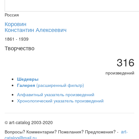
Севастопольский художественный музей
Россия
Владимиро-Суздальский музей-заповедник
Государственный музей А.С.Пушкина
Коровин
Константин Алексеевич
Днепропетровский художественный музей
Московский педагогический университет
1861 - 1939
Музей ГАБТа, Москва
Творчество
Музей изобразительных искусств Республик
316
Музей-заповедник "Абрамцево"
Николаевский художественный музей, Укра
произведений
Омский музей изобразительных искусств
Шедевры
Пензенская картинная галерея
Галерея
(расширенный фильтр)
Рязанский художественный музей
Алфавитный указатель произведений
Ставропольский музей изобразительных иск
Хронологический указатель произведений
Таганрогский художественный музей
Тверская картинная галерея
© art-catalog 2003-2020
Тульский художественный музей
Башкирский художественный музей, Уфа
Вопросы? Комментарии? Пожелания? Предложения? -
art-
catalog@mail.ru
Вологодская картинная галерея