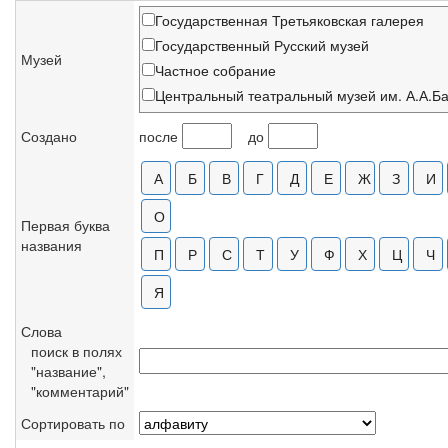
Государственная Третьяковская галерея
Государственный Русский музей
Музей
Частное собрание
Центральный театральный музей им. А.А.Б
С.-Петербургский музей театрального и муз
Создано
после
до
Музей-заповедник В.Д.Поленова
Ярославский художественный музей
Вятский художественный музей, Киров
Дом-музей Ф.И.Шаляпина, Москва
Первая буква
названия
Костромской художественный музей-запове
ГМИИ им. А.С.Пушкина
Киевский музей русского искусства
Саратовский художественный музей
Слова
Астраханская картинная галерея
поиск в полях
Краснодарский краевой художественный му
"название",
"комментарий"
Нижегородский художественный музей
Калужский областной художественный музе
Сортировать по
Национальная галерея Армении