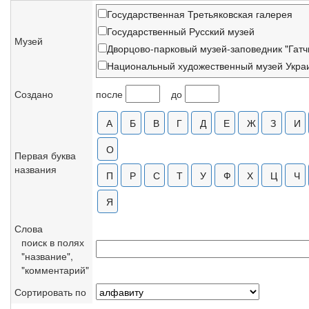
Государственная Третьяковская галерея
Государственный Русский музей
Музей
Дворцово-парковый музей-заповедник "Гатч
Национальный художественный музей Укра
Киевский музей русского искусства
Создано
после
до
Краснодарский краевой художественный му
Нижнетагильский музей изобразительных ис
Новгородский музей-заповедник
Вольский краеведческий музей
Первая буква
названия
Саратовский художественный музей
Тверская картинная галерея
Архангельский музей изобразительных иску
Бурятский художественный музей, Улан-Удэ
Слова
Государственный музей искусств Республик
поиск в полях
Историко-архитектурный и художественный
"название",
Иерусалим"
"комментарий"
Музей изобразительных искусств, Тбилиси
Сортировать по
Музей истории религии, С.-Петербург