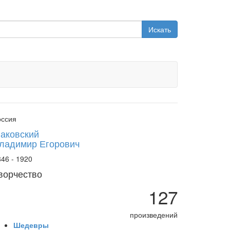
Искать
оссия
аковский
ладимир Егорович
46 - 1920
ворчество
127
произведений
Шедевры