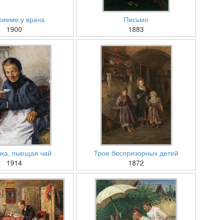
риеме у врача
Письмо
1900
1883
ка, пьющая чай
Трое беспризорных детей
1914
1872