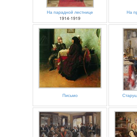
На парадной лестнице
На п
1914-1919
Письмо
Старуш