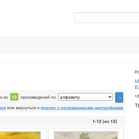
Р
М
В
18
ок из
12
произведений по
Т
иск
или вернуться к
поиску с сохраненными настройками
1-12 (из 12)