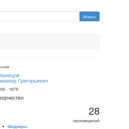
Искать
оссия
ернецов
иканор Григорьевич
05 - 1879
ворчество
28
произведений
Шедевры