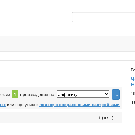
Р
Ч
Н
18
сок из
1
произведения по
Т
иск
или вернуться к
поиску с сохраненными настройками
1-1 (из 1)