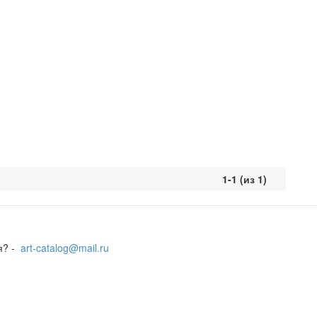
1-1 (из 1)
я? -
art-catalog@mail.ru