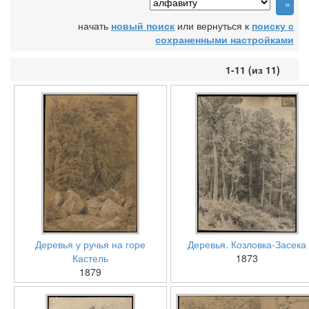
начать
новый поиск
или вернуться к
поиску с
сохраненными настройками
1-11 (из 11)
Деревья у ручья на горе
Деревья. Козловка-Засека
Кастель
1873
1879