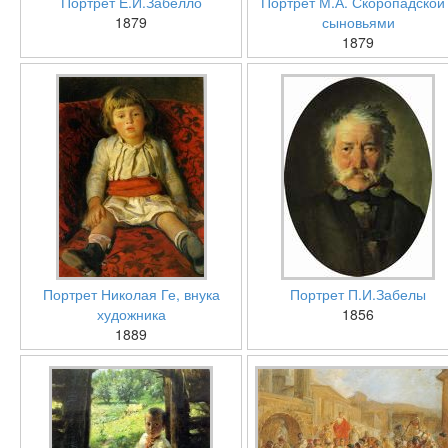
Портрет Е.И.Забелло
Портрет М.А. Скоропадской
1879
сыновьями
1879
Портрет Николая Ге, внука
Портрет П.И.Забелы
художника
1856
1889