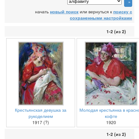
начать
новый поиск
или вернуться к
поиску с
сохраненными настройками
1-2 (из 2)
Крестьянская девушка за
Молодая крестьянка в красн
рукоделием
кофте
1917 (?)
1920
1-2 (из 2)