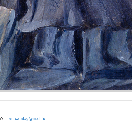
я? -
art-catalog@mail.ru