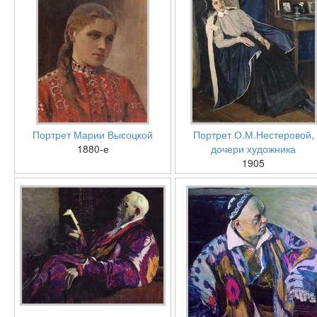
Портрет Марии Высоцкой
Портрет О.М.Нестеровой,
1880-е
дочери художника
1905