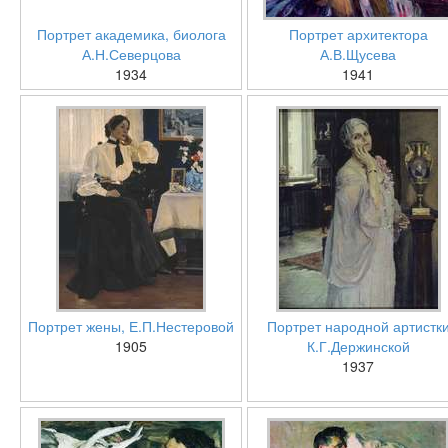
Портрет академика, биолога
Портрет архитектора
А.Н.Северцова
А.В.Щусева
1934
1941
Портрет жены, Е.П.Нестеровой
Портрет народной артистк
1905
К.Г.Держинской
1937