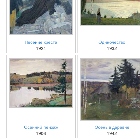
Несение креста
Одиночество
1924
1932
Осенний пейзаж
Осень в деревне
1906
1942