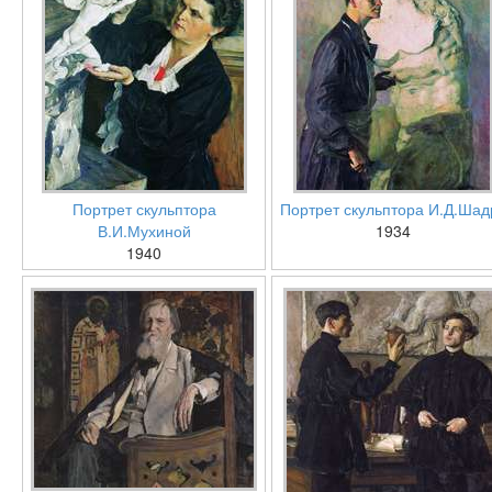
Портрет скульптора
Портрет скульптора И.Д.Шад
В.И.Мухиной
1934
1940